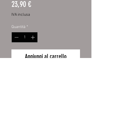
Prezzo
23,90 €
IVA inclusa
Quantità
*
Aggiungi al carrello
Hochwertige Digitaldruckfolie mit
UV-Schutzlaminat. Dadurch bieten
sie Ihnen eine lange Haltbarkeit
und behalten lange die Intensität
ihrer Farben. Aufgezogen
auf Aluverbundplatte 3mm mit
Wiederrufsbelehrung
abgerundeten Ecken.
Zahlung und Versand