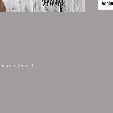
Größe:
Aggiun
32 x 24
Inhalt 1 
Die bild
können v
Darstell
der Farb
untersch
AGB
Impressum
Datensch
lung und Versand