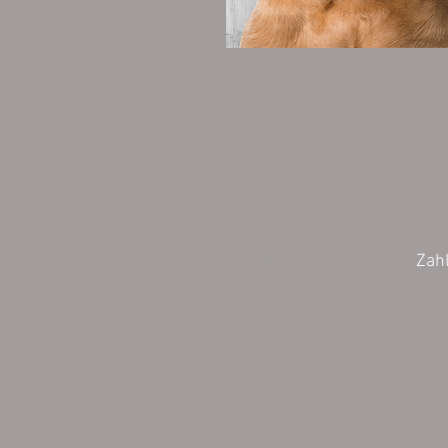
Wiederrufsbelehrung
Zah