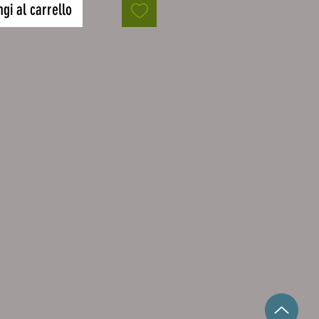
gi al carrello
 cm
Stück.
liche und farblich Darstellung
on der tasächlichen
ung abweichen. Das liegt u.a. an
darstellung der
iedlichen Bildschirme.
utz