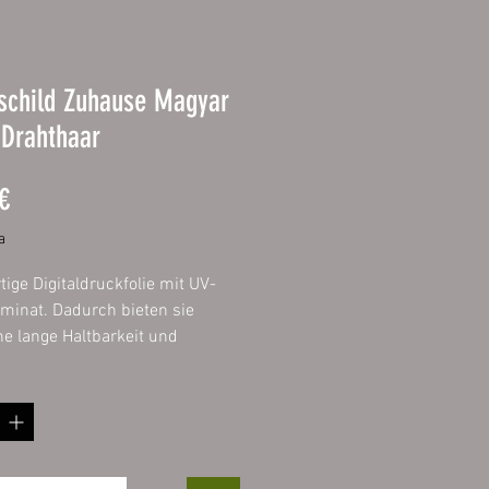
schild Zuhause Magyar
 Drahthaar
Prezzo
€
a
ige Digitaldruckfolie mit UV-
minat. Dadurch bieten sie
ne lange Haltbarkeit und
lange die Intensität ihrer
 Aufgezogen
verbundplatte 3mm mit
deten Ecken.