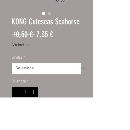
KONG Cuteseas Seahorse
Prezzo
Prezzo
 10,50 € 
7,35 €
regolare
scontato
IVA inclusa
Größe
*
Quantità
*
Aggiungi al carrello
KONG Cuteseas Seahorse