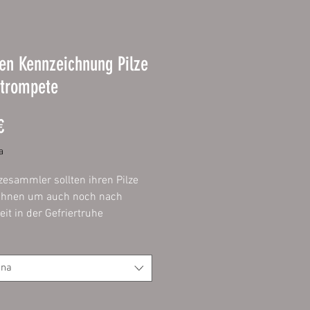
ten Kennzeichnung Pilze
ttrompete
Prezzo
€
a
zesammler sollten ihren Pilze
chnen um auch noch nach
eit in der Gefriertruhe
frei erkennen zu können was
der vorliegenden Tüte oder Dose
 Das ist jetzt mit unseren
ona
n ganz einfach und schnell