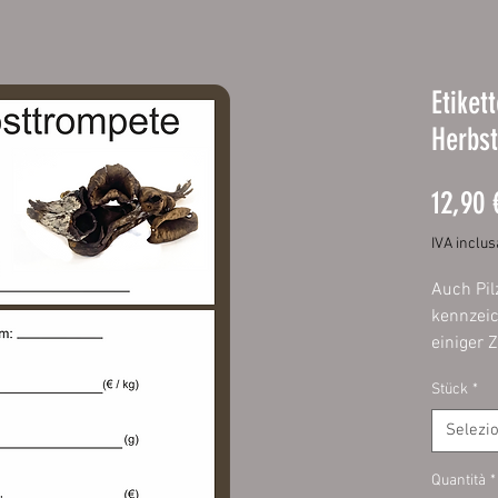
Etiket
Herbs
12,90 
IVA inclus
Auch Pil
kennzei
einiger Z
zweifels
Stück
*
sich in 
befindet.
Selezi
Etikette
möglich.
Quantità
*