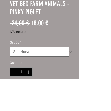
VET BED FARM ANIMALS -
PINKY PIGLET
Prezzo
Prezzo
 24,00 € 
18,00 €
regolare
scontato
IVA inclusa
Größe
*
Quantità
*
Aggiungi al carrello
Vetbedden für Hunde
Für viele Hundebesitzer sind