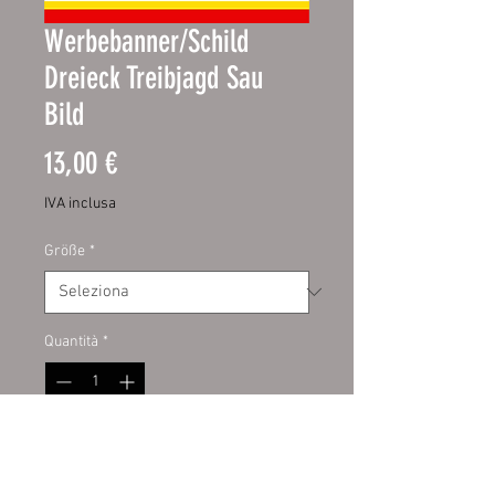
Werbebanner/Schild
Dreieck Treibjagd Sau
Bild
Prezzo
13,00 €
IVA inclusa
Größe
*
Quantità
*
Aggiungi al carrello