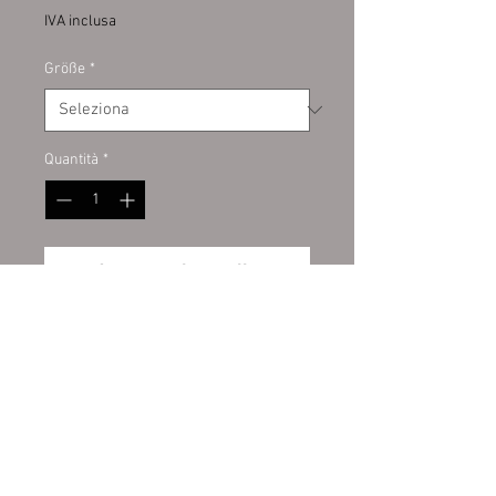
IVA inclusa
Größe
*
Quantità
*
Aggiungi al carrello
Banner:
PVC-Werbebanner
umweltfreundlich mit der
neuesten LATEX-Printtechnologie
bedruckt in fotorealistischer
Druckqualität.
Wiederrufsbelehrung