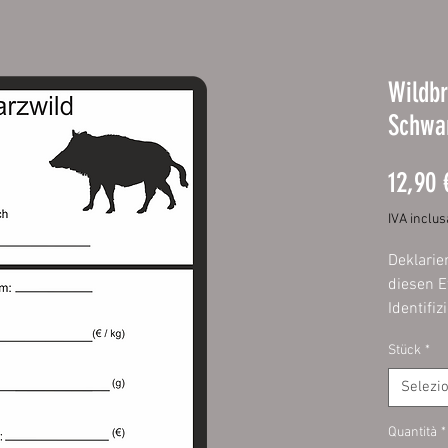
Wildbr
Schwar
12,90 
IVA inclus
Deklarie
diesen E
Identifi
Wurst is
Stück
*
Etikette
schnell 
Selezi
Füllen S
Quantità
*