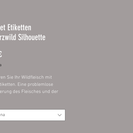
et Etiketten
zwild Silhouette
Prezzo
€
a
ren Sie Ihr Wildfleisch mit
tiketten. Eine problemlose
zierung des Fleisches und der
t ein muss und mit diesen
n problemlos, einfach und
möglich.
ona
ie das Etikett mit einem