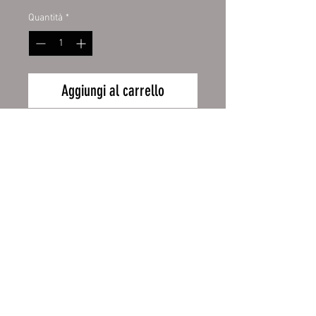
Quantità
*
Aggiungi al carrello
Mit einer Länge von 25cm und 30
cm eignet sich der Wildspreizer
zum Spreizen des Brustkorbs von
erlegtem Schalenwild. Durch das
Spreizen erfolgt eine wesentlich
bessere Luftzirlulation im Brust-
Wiederrufsbelehrung
und Bauchraum bzw. zwischen
den Blättern und Brustkorb.
Zahlung und Versand
25 cm für Reh, 30 cm für
AGB
Schwarzwild.
Impressum
Edelstahl 2mm dick.