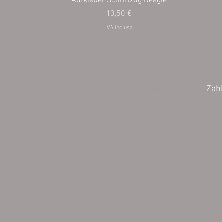
Aufkleber Schriftzug Beagle
Prezzo
13,50 €
IVA inclusa
Wiederrufsbelehrung
Zah