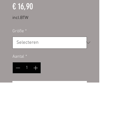
Prijs
€ 16,90
incl.BTW
Größe
*
Aantal
*
In winkelwagen
Digitaldruckaufkleber mit UV-
Schutzlamiant auf Kontur
geschnitten. Hochwertige PVC
Folie für den Innen- und
Außenbereich. Auf allem