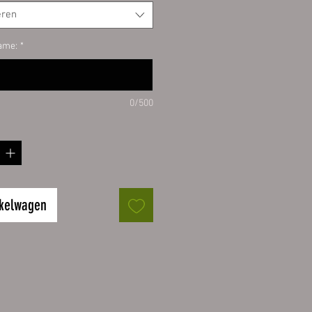
eben ohne Luftblasen
eren
ame:
*
 8 cm , 9,5 x 5 cm
len:
k
0/500
k
ck
ck
ck
ück
nkelwagen
liche und farblich Darstellung
on der tasächlichen
ung abweichen. Das liegt u.a. an
darstellung der
iedlichen Bildschirme.