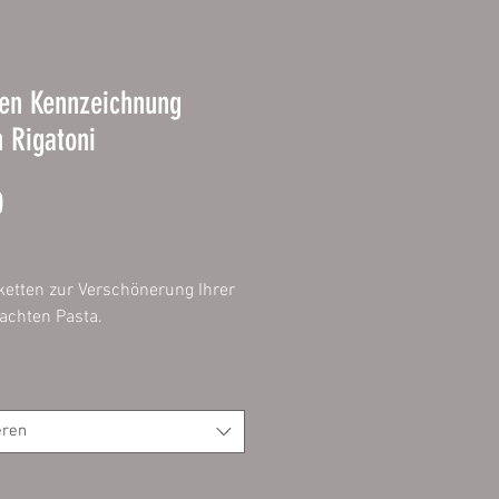
ten Kennzeichnung
 Rigatoni
Prijs
0
ketten zur Verschönerung Ihrer
achten Pasta.
ertige, selbstklebende Folie
ontur geschnitten mit
eren
undeten Ecken
analsystem für einfaches