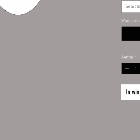
Aufkl
Select
Größen:
Wunschn
ca. 15 x
Stückzah
25 Stüc
50 Stüc
Aantal
*
100 Stü
200 Stü
500 Stü
1000 St
In wi
Die bild
können v
Darstell
der Farb
untersch