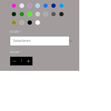
Größe
*
Aantal
*
In winkelwagen
Plottaufkleber auf Kontur
geschnitten. Hochwertige PVC
Folie Oracal für den Innen- und
Außenbereich. Auf allem