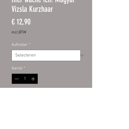
Vizsla Kurzhaar
Prijs
€ 12,90
incl.BTW
Aufkleber
*
Aantal
*
In winkelwagen
Schild:
hochwertige Digitaldruckfo
lie mit UV-Schutzlaminat auf