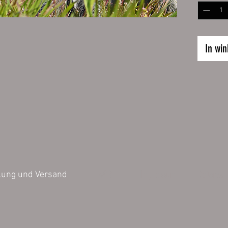
Größe:
32 x 24
Inhalt 1 
In wi
Die bild
können v
Darstell
der Farb
untersch
AGB
Impressum
Datensch
lung und Versand