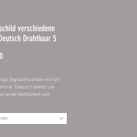
child verschiedene
Deutsch Drahthaar 5
Prijs
0
ige Digitaldruckfolie mit UV-
minat. Dadurch bieten sie
ne lange Haltbarkeit und
lange die Intensität ihrer
 Aufgezogen
verbundplatte 3mm mit
eren
deten Ecken.