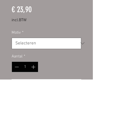
Prijs
€ 23,90
incl.BTW
Motiv
*
Aantal
*
In winkelwagen
Hochwertige Digitaldruckfolie mit
UV-Schutzlaminat. Dadurch bieten
sie Ihnen eine lange Haltbarkeit
und behalten lange die Intensität