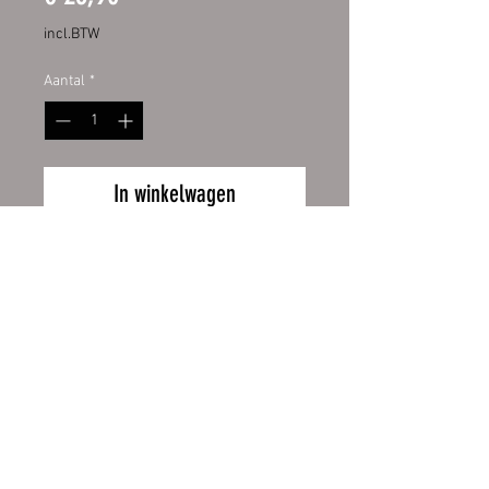
incl.BTW
Aantal
*
In winkelwagen
Hochwertige Digitaldruckfolie mit
UV-Schutzlaminat. Dadurch bieten
sie Ihnen eine lange Haltbarkeit
und behalten lange die Intensität
ihrer Farben. Aufgezogen
auf Aluverbundplatte 3mm mit
Wiederrufsbelehrung
abgerundeten Ecken.
Zahlung und Versand
Größe:
AGB