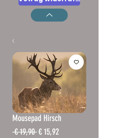
Mousepad Hirsch
Normale
Verkoopprijs
 € 19,90 
€ 15,92