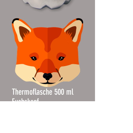
Thermoflasche 500 ml
Fuchskopf
Prijs
€ 24,90
incl.BTW