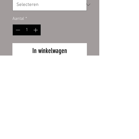
Aantal
*
In winkelwagen
PVC-Werbebanner
umweltfreundlich mit der
neuesten LATEX-Printtechnologie
bedruckt in fotorealistischer
Druckqualität.
Speziell geeignet für Aktionen,
Wiederrufsbelehrung
Partybanner, Veranstaltungen,
Gerüstplanen und
Zahlung und Versand
Fassadenwerbung.
AGB