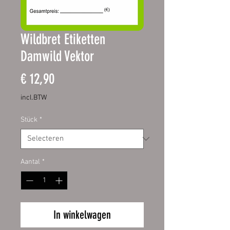
Wildbret Etiketten
Damwild Vektor
Prijs
€ 12,90
incl.BTW
Stück
*
Aantal
*
In winkelwagen