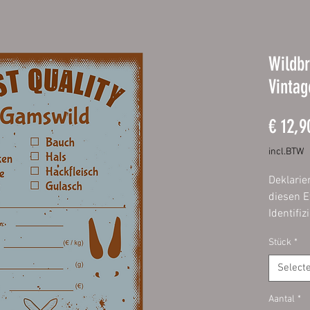
Wildbr
Vintag
€ 12,9
incl.BTW
Deklarie
diesen E
Identifi
Wurst is
Stück
*
Etikette
schnell 
Select
Füllen S
Aantal
*