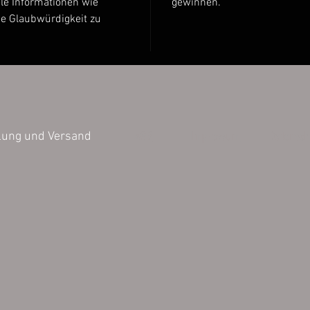
le Informationen wie
gewinnen.
ie Glaubwürdigkeit zu
Stückzah
25 Stüc
50 Stüc
100 Stü
200 Stü
500 Stü
1000 St
AGB
Impressum
Datensch
lung und Versand
Die bild
können v
Darstell
der Farb
untersch