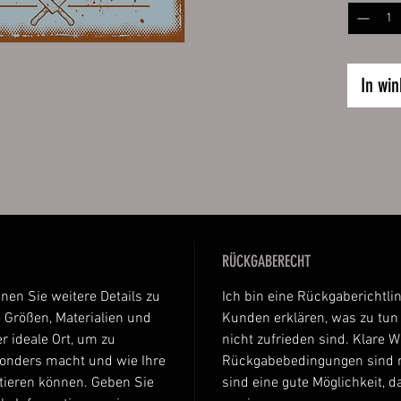
Permane
es kurz 
nicht ve
den Kart
In wi
das Etik
sodass d
und troc
Ganze pr
Kühlsch
Daten:
hochw
RÜCKGABERECHT
auf K
abger
nnen Sie weitere Details zu
Ich bin eine Rückgaberichtlin
Luftk
 Größen, Materialien und
Kunden erklären, was zu tun i
Aufkl
r ideale Ort, um zu
nicht zufrieden sind. Klare 
sonders macht und wie Ihre
Rückgabebedingungen sind r
Größen:
tieren können. Geben Sie
sind eine gute Möglichkeit, 
ca. 6 x 