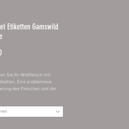
et Etiketten Gamswild
e
Prijs
0
ren Sie Ihr Wildfleisch mit
tiketten. Eine problemlose
zierung des Fleisches und der
t ein muss und mit diesen
n problemlos, einfach und
möglich.
eren
ie das Etikett mit einem