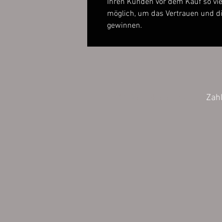
Ihren Kunden vor dem Kauf so vie
möglich, um das Vertrauen und d
gewinnen.
Wiederrufsbelehrung
Zah