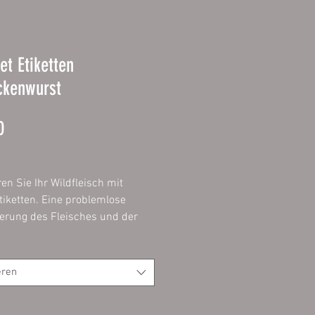
et Etiketten
ckenwurst
Prijs
0
ren Sie Ihr Wildfleisch mit
tiketten. Eine problemlose
zierung des Fleisches und der
t ein muss und mit diesen
n problemlos, einfach und
möglich.
eren
ie das Etikett mit einem