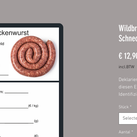
Wildbr
Schne
€ 12,9
incl.BTW
Deklarie
diesen E
Identifi
Wurst is
Stück
*
Etikette
schnell 
Select
Füllen S
Aantal
*