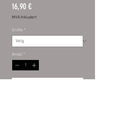
Pris
16,90 €
MVA Inkludert
Größe
*
Antall
*
Legg til i handlekurv
Digitaldruckaufkleber mit UV-
Schutzlamiant auf Kontur
geschnitten. Hochwertige PVC
Folie für den Innen- und
Außenbereich. Auf allem