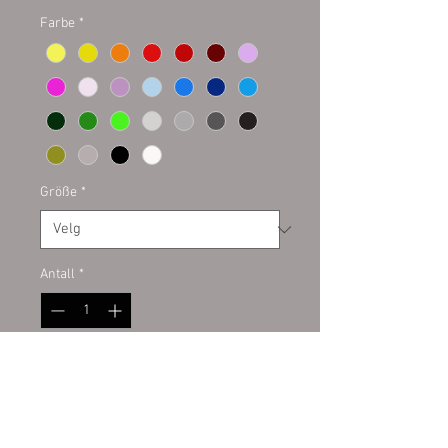
Farbe
*
Größe
*
Antall
*
Legg til i handlekurv
Plottaufkleber auf Kontur