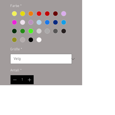
Farbe
*
Größe
*
Antall
*
Legg til i handlekurv
Plottaufkleber auf Kontur