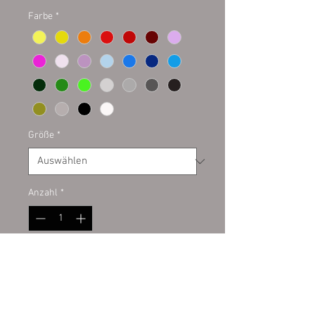
Farbe
*
Größe
*
Anzahl
*
In den Warenkorb
Plottaufkleber auf Kontur