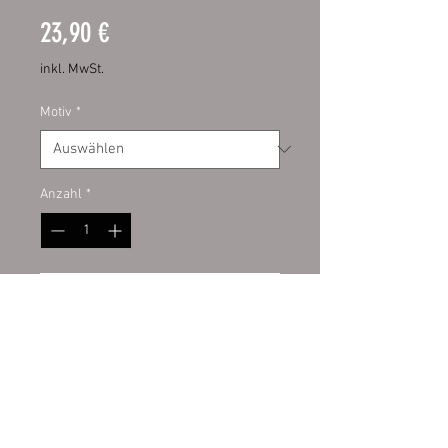
Preis
23,90 €
inkl. MwSt.
Motiv
*
Anzahl
*
In den Warenkorb
Hochwertige Digitaldruckfolie mit
UV-Schutzlaminat. Dadurch bieten
sie Ihnen eine lange Haltbarkeit
und behalten lange die Intensität