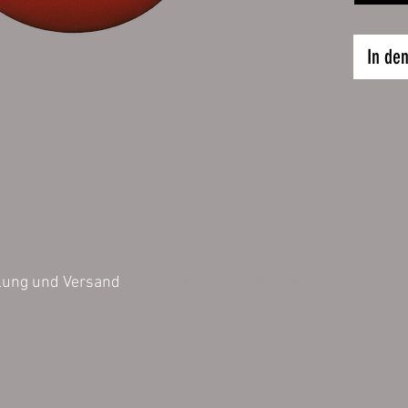
10 cm
15 cm
In de
20 cm
AGB
Impressum
Datensch
lung und Versand