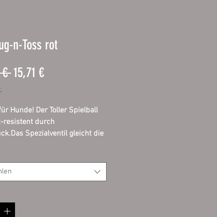
Tug-n-Toss rot
Standardpreis
Sale-
 € 
15,71 €
Preis
.
für Hunde! Der Toller Spielball
t-resistent durch
ck.Das Spezialventil gleicht die
Ball ständig aus deshalb ist
n nicht nötig.Erhältlich in
edenen Farben.Spielzeug das
hlen
tensiv beschäftigt. Mit einem
men frischen Duft.