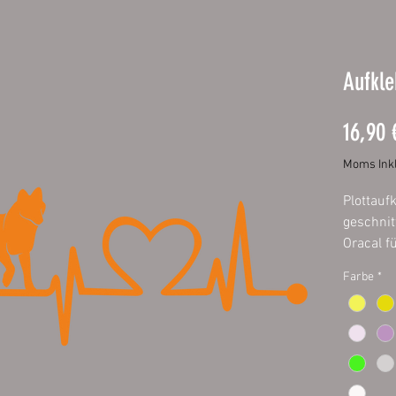
Aufkle
16,90 
Moms Inkl
Plottauf
geschnit
Oracal f
Außenber
Farbe
*
fett- und
Größen:
ca. 20 x
ca. 40 x
ca. 60 x