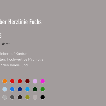
ber Herzlinie Fuchs
Pris
€
uderet
kleber auf Kontur
ten. Hochwertige PVC Folie
ür den Innen- und
eich. Auf allem verklebbar was
 staubfrei ist. Inhalt 1 Stück.
 11 cm
 22 cm
 33 cm