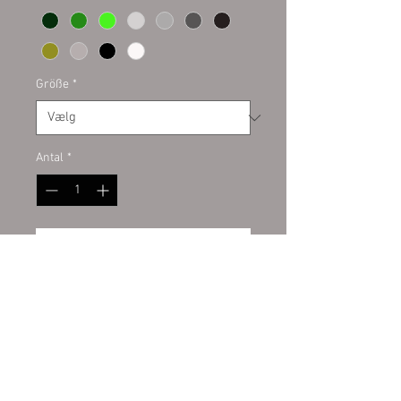
Größe
*
Antal
*
Tilføj til kurv
Plottaufkleber auf Kontur
geschnitten. Hochwertige PVC
Folie Oracal für den Innen- und
Außenbereich. Auf allem
verklebbar was fett- und staubfrei