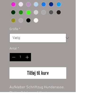
Größe
*
Antal
*
Tilføj til kurv
Aufkleber Schriftzug Hunderasse.
Plottaufkleber auf Kontur
geschnitten. Hochwertige PVC
Folie Oracal für den Innen- und