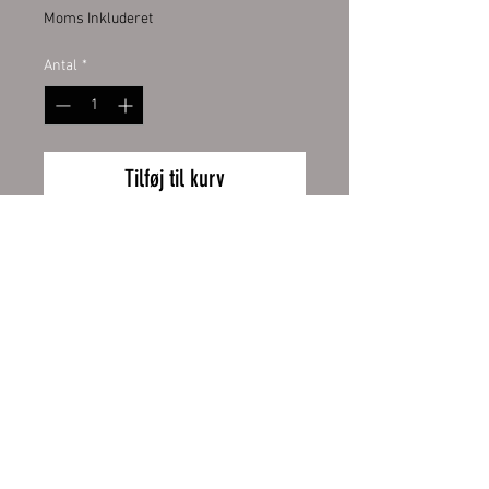
Moms Inkluderet
Antal
*
Tilføj til kurv
Emailletasse weiß 12oz, mit
schwarzem Tassenrand.
Emailletasse weiß mit original
ORCA Beschichtung
Wiederrufsbelehrung
Handspülung empfohlen
Zahlung und Versand
Höhe 80 mm, Ø 80 mm, ca. 130 g
AGB