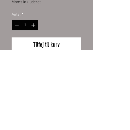
Moms Inkluderet
Antal
*
Tilføj til kurv
Emailletasse weiß 12oz, mit
schwarzem Tassenrand.
Emailletasse weiß mit original
ORCA Beschichtung
Wiederrufsbelehrung
Handspülung empfohlen
Zahlung und Versand
Höhe 80 mm, Ø 80 mm, ca. 130 g
AGB