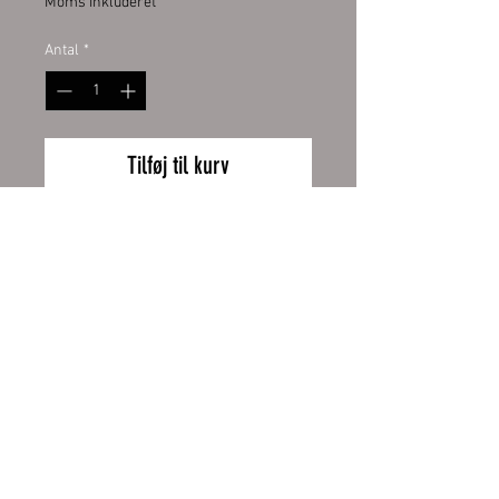
Moms Inkluderet
Antal
*
Tilføj til kurv
Emailletasse weiß 12oz, mit
schwarzem Tassenrand.
Emailletasse weiß mit original
ORCA Beschichtung
Wiederrufsbelehrung
Handspülung empfohlen
Zahlung und Versand
Höhe 80 mm, Ø 80 mm, ca. 130 g
AGB
Impressum