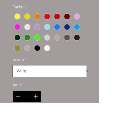
Farbe
*
Größe
*
Antal
*
Tilføj til kurv
Plottaufkleber auf Kontur