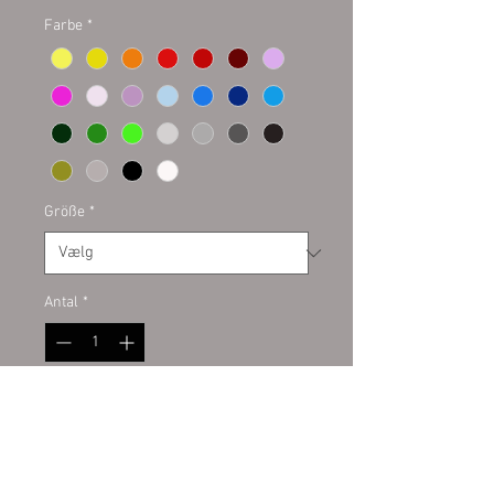
Farbe
*
Größe
*
Antal
*
Tilføj til kurv
Plottaufkleber auf Kontur