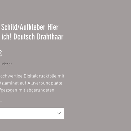
Schild/Aufkleber Hier
ich! Deutsch Drahthaar
Pris
€
uderet
ochwertige Digitaldruckfolie mit
zlaminat auf Aluverbundplatte
gezogen mit abgerundeten
ontage im Innen- und
*
reich möglich.20 x 20 cm
r:
hochwertige Digitaldruckfolie
chutzlaminat. Dadurch bieten