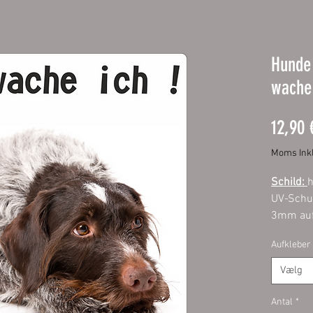
Hunde 
wache 
12,90 
Moms Inkl
Schild:
h
UV-Schut
3mm auf
Ecken. M
Aufkleber
Außenbe
Vælg
Aufklebe
mit UV-S
Antal
*