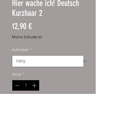
Hier wache ich! Deutsch
Kurzhaar 2
Pris
12,90 €
Moms Inkluderet
Aufkleber
*
Antal
*
Tilføj til kurv
Schild:
hochwertige Digitaldruckfo
lie mit UV-Schutzlaminat auf