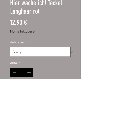
Hier wache ich! Teckel
Langhaar rot
Pris
12,90 €
Moms Inkluderet
Aufkleber
*
Antal
*
Tilføj til kurv
Schild:
hochwertige Digitaldruckfo
lie mit UV-Schutzlaminat auf