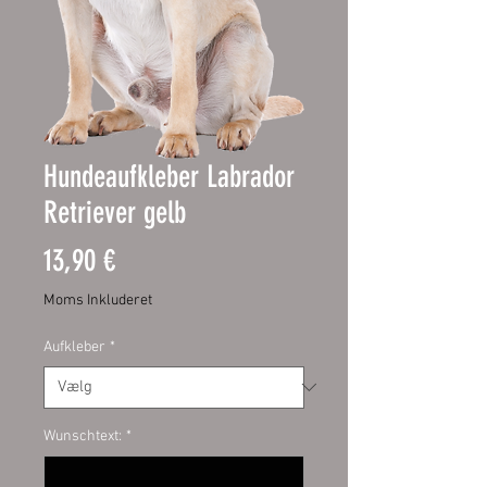
Hundeaufkleber Labrador
Retriever gelb
Pris
13,90 €
Moms Inkluderet
Aufkleber
*
Wunschtext:
*