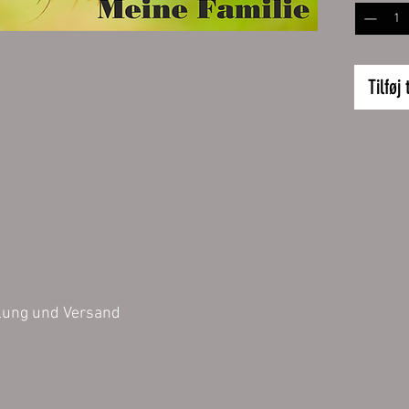
Größe:
32 x 24
Inhalt 1 
Tilføj 
Die bild
können v
Darstell
der Farb
untersch
AGB
Impressum
Datensch
lung und Versand