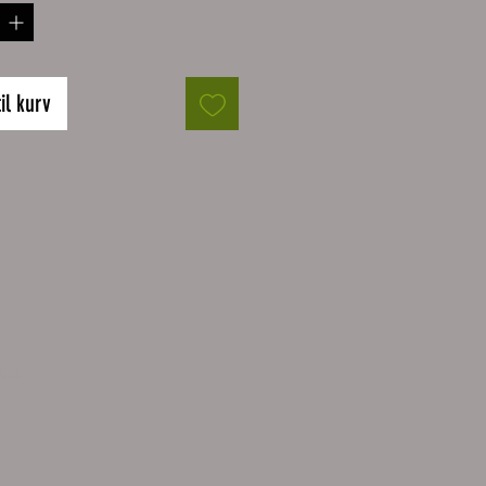
 cm
Stück.
til kurv
liche und farblich Darstellung
on der tasächlichen
ung abweichen. Das liegt u.a. an
darstellung der
iedlichen Bildschirme.
utz