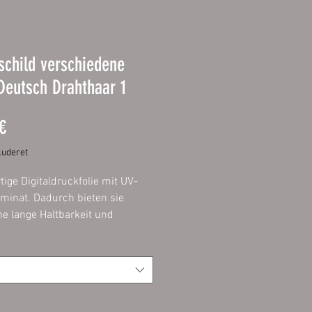
child verschiedene
Deutsch Drahthaar 1
Pris
€
uderet
ige Digitaldruckfolie mit UV-
minat. Dadurch bieten sie
ne lange Haltbarkeit und
lange die Intensität ihrer
 Aufgezogen
verbundplatte 3mm mit
deten Ecken.