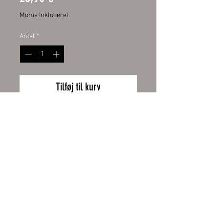
Moms Inkluderet
Antal
*
Tilføj til kurv
Hochwertige Digitaldruckfolie mit
UV-Schutzlaminat. Dadurch bieten
sie Ihnen eine lange Haltbarkeit
und behalten lange die Intensität
ihrer Farben. Aufgezogen
auf Aluverbundplatte 3mm mit
Wiederrufsbelehrung
abgerundeten Ecken.
Zahlung und Versand
Größe:
AGB