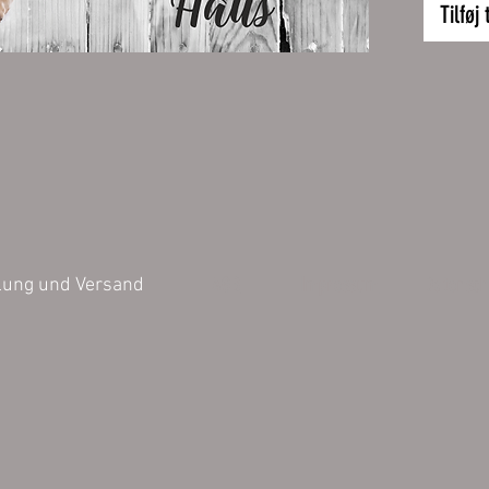
Größe:
Tilføj 
32 x 24
Inhalt 1 
Die bild
können v
Darstell
der Farb
untersch
AGB
Impressum
Datensch
lung und Versand