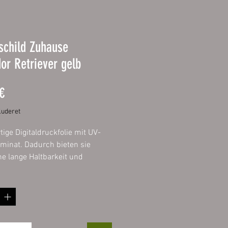
schild Zuhause
or Retriever gelb
Pris
€
uderet
ige Digitaldruckfolie mit UV-
minat. Dadurch bieten sie
ne lange Haltbarkeit und
lange die Intensität ihrer
 Aufgezogen
verbundplatte 3mm mit
deten Ecken.