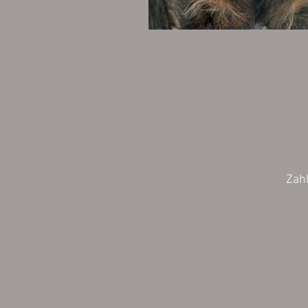
Wiederrufsbelehrung
Zah