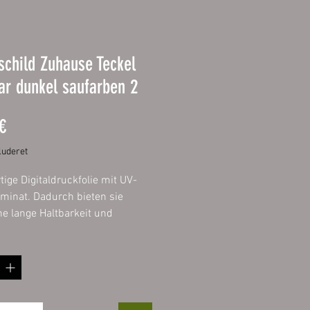
child Zuhause Teckel
r dunkel saufarben 2
Pris
€
uderet
ige Digitaldruckfolie mit UV-
minat. Dadurch bieten sie
ne lange Haltbarkeit und
lange die Intensität ihrer
 Aufgezogen
verbundplatte 3mm mit
deten Ecken.