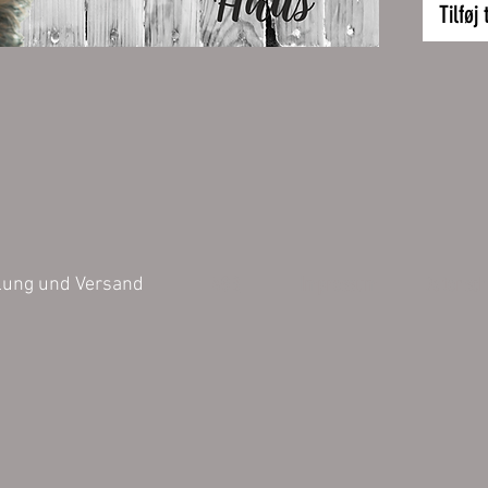
Größe:
Tilføj 
32 x 24
Inhalt 1 
Die bild
können v
Darstell
der Farb
untersch
AGB
Impressum
Datensch
lung und Versand