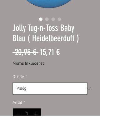
Jolly Tug-n-Toss Baby
Blau ( Heidelbeerduft )
Regulær
Salgspris
 20,95 € 
15,71 €
pris
Moms Inkluderet
Größe
*
Antal
*
Tilføj til kurv