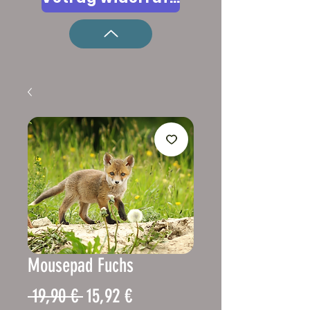
Mousepad Fuchs
Regulær
Salgspris
 19,90 € 
15,92 €