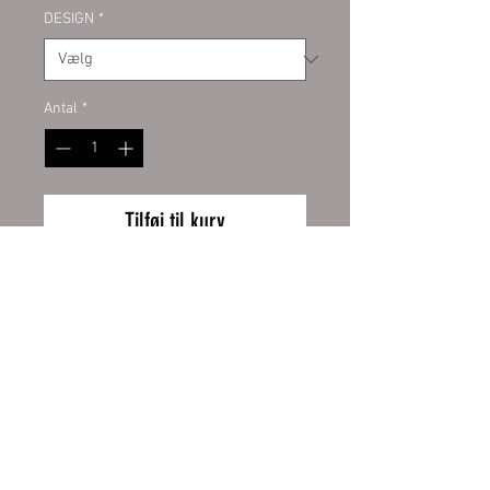
DESIGN
*
Antal
*
Tilføj til kurv
PVC-Werbebanner
umweltfreundlich mit der
neuesten LATEX-Printtechnologie
bedruckt in fotorealistischer
Druckqualität.
Speziell geeignet für Aktionen,
Wiederrufsbelehrung
Partybanner, Veranstaltungen,
Gerüstplanen und
Zahlung und Versand