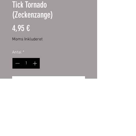
Tick Tornado
(Zeckenzange)
Pris
4,95 €
Moms Inkluderet
Antal
*
Tilføj til kurv
Entfernen Sie Zecken einfach und
sicher
Zecken verursachen ernsthafte
Krankheiten bei Mensch und Tier.
Der Tick Tornado entfernt die