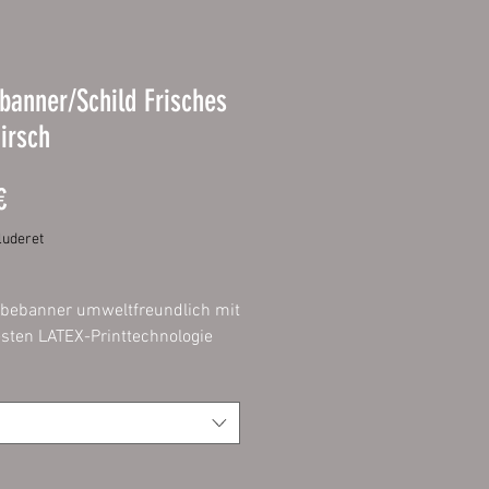
anner/Schild Frisches
irsch
Pris
€
uderet
bebanner umweltfreundlich mit
sten LATEX-Printtechnologie
 in fotorealistischer
lität.
 geeignet für Aktionen,
ner, Veranstaltungen,
lanen und Fassadenwerbung.